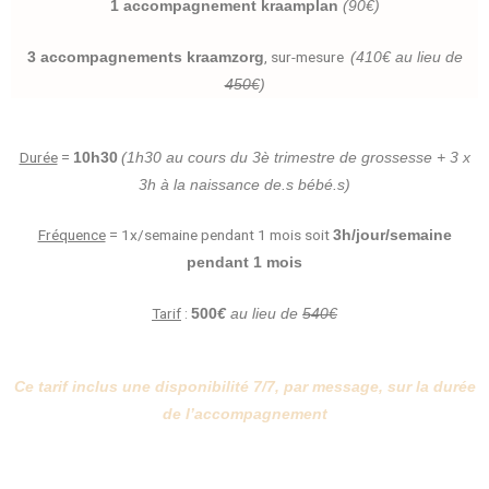
1 accompagnement kraamplan
(90€)
, sur-mesure
3 accompagnements kraamzorg
(410€ au lieu de
450€
)
Durée
=
10h30
(1h30 au cours du 3è trimestre de grossesse + 3 x
3h à la naissance de.s bébé.s)
Fréquence
= 1x/semaine pendant 1 mois soit
3h/jour/semaine
pendant 1 mois
Tarif
:
500
€
au lieu de
540€
Ce tarif inclus une disponibilité 7/7, par message, sur la durée
de l’accompagnement